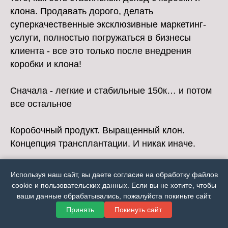
клона. Продавать дорого, делать
суперкачественные эксклюзивные маркетинг-
услуги, полностью погружаться в бизнесы
клиента - все это только после внедрения
коробки и клона!
Сначала - легкие и стабильные 150к… и потом
все остальное
Коробочный продукт. Выращенный клон.
Концепция трансплантации. И никак иначе.
Или опять - работа на 10 дядь. Каждого
Используя наш сайт, вы даете согласие на обработку файлов
уговариваешь, пытаешься доказать что не осел,
cookie и пользовательских данных. Если вы не хотите, чтобы
тратишь кучу энергии и времени, а если и
ваши данные обрабатывались, пожалуйста покиньте сайт.
получатся то берешь деньги и кучу времени
Принять
Покинуть сайт
тратишь на исполнение обязательств… и так по