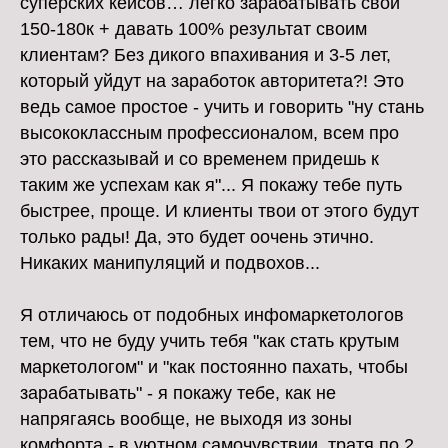
суперских кейсов… легко зарабатывать свои
150-180к + давать 100% результат своим
клиентам? Без дикого впахивания и 3-5 лет,
который уйдут на заработок авторитета?! Это
ведь самое простое - учить и говорить "ну стань
высококлассным профессионалом, всем про
это рассказывай и со временем придешь к
таким же успехам как я"... Я покажу тебе путь
быстрее, проще. И клиенты твои от этого будут
только рады! Да, это будет оочень этично.
Никаких манипуляций и подвохов...
Я отличаюсь от подобных инфомаркетологов
тем, что не буду учить тебя "как стать крутым
маркетологом" и "как постоянно пахать, чтобы
зарабатывать" - я покажу тебе, как не
напрягаясь вообще, не выходя из зоны
комфорта - в уютном самочувствии, тратя по 2