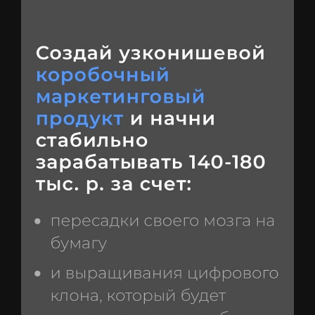
2. Продающий текст инфопродукта моего (для
маркетологов)