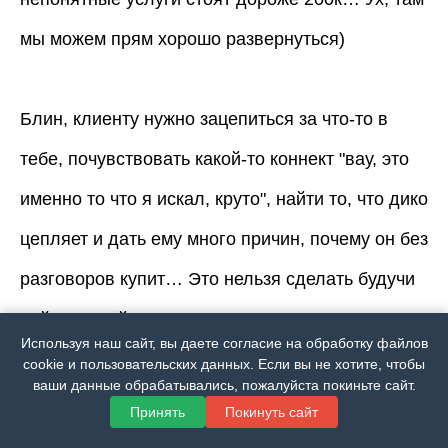
мы можем прям хорошо развернуться)
Блин, клиенту нужно зацепиться за что-то в
тебе, почувствовать какой-то коннект "вау, это
именно то что я искал, круто", найти то, что дико
цепляет и дать ему много причин, почему он без
разговоров купит… Это нельзя сделать будучи
нейтральной…
нужно вывалить максимум
Используя наш сайт, вы даете согласие на обработку файлов
себя на бумагу
и тупо запустить на это
cookie и пользовательских данных. Если вы не хотите, чтобы
ваши данные обрабатывались, пожалуйста покиньте сайт.
трафик.. и сходу найдутся те, кому часть того
Принять
Покинуть сайт
что ты напишешь заходит.. и именно поэтому