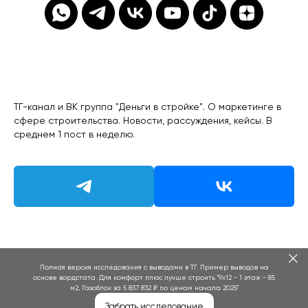
ТГ-канал и ВК группа "Деньги в стройке". О маркетинге в
сфере строительства. Новости, рассуждения, кейсы. В
среднем 1 пост в неделю.
Полная версия исследования с выводами в ТГ. Пример выводов на
основе вордстата. Для комфорт плюс лучше строить "9х12 - 1 этаж - 85
м2, Газоблок за 5 837 832 ₽ по ценам начала 2025"
Забрать исследование