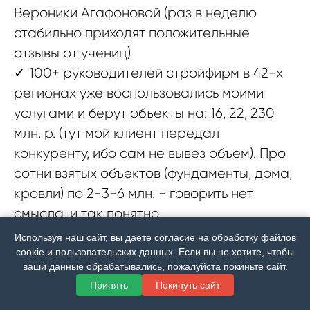
Вероники Агафоновой (раз в неделю
стабильно приходят положительные
отзывы от учениц)
✓ 100+ руководителей стройфирм в 42-х
регионах уже воспользовались моими
услугами и берут объекты на: 16, 22, 230
млн. р. (тут мой клиент передал
конкуренту, ибо сам не вывез объем). Про
сотни взятых объектов (фундаменты, дома,
кровли) по 2-3-6 млн. - говорить нет
смысла, и так понятно.
✓ По-настоящему горжусь тем, что
Используя наш сайт, вы даете согласие на обработку файлов
получается делать серьезные обороты
cookie и пользовательских данных. Если вы не хотите, чтобы
ваши данные обрабатывались, пожалуйста покиньте сайт.
своим клиентам
Принять
Покинуть сайт