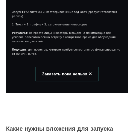
Запуск
ПРО
системы инвестопривлечения под ключ (продукт готовится к
релизу)
1. Текст + 2. трафик + 3. автоутепление инвесторов
Результат:
не просто лиды-инвесторы в вацапе, а понимающие все
условия, записавшиеся на встречу в конкретное время для обсуждения
технических деталей.
Подходит:
для проектов, которым требуется постоянное финансирование
от 50 млн. р./год
Заказать пока нельзя ✕
Какие нужны вложения для запуска