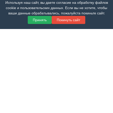
Используя наш сайт, вы даете согласие на обработку файлов
000 р.
cookie и пользовательских данных. Если вы не хотите, чтобы
ваши данные обрабатывались, пожалуйста покиньте сайт.
~4% от привлеченной суммы
Принять
Покинуть сайт
Контакты
ИП Вершенко Роман Вадимович
ИНН 613304272950
WhatsApp:
+7 (928) 755-24-66