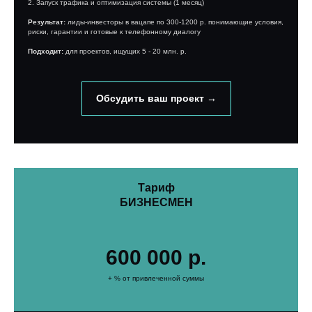
2. Запуск трафика и оптимизация системы (1 месяц)
Результат:
лиды-инвесторы в вацапе по 300-1200 р. понимающие условия,
риски, гарантии и готовые к телефонному диалогу
Подходит:
для проектов, ищущих 5 - 20 млн. р.
Обсудить ваш проект →
Тариф
БИЗНЕСМЕН
600 000 р.
+ % от привлеченной суммы