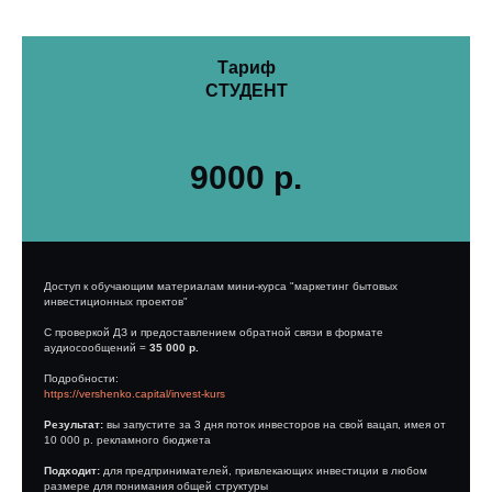
Тариф
СТУДЕНТ
9000 р.
Доступ к обучающим материалам мини-курса "маркетинг бытовых
инвестиционных проектов"
С проверкой ДЗ и предоставлением обратной связи в формате
аудиосообщений =
35 000 р.
Подробности:
https://vershenko.capital/invest-kurs
Результат:
вы запустите за 3 дня поток инвесторов на свой вацап, имея от
10 000 р. рекламного бюджета
Подходит:
для предпринимателей, привлекающих инвестиции в любом
размере для понимания общей структуры