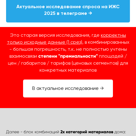
Актуальное исследование спроса на ИЖС
2025 в телеграме →
Это старая версия исследования, где
корректны
только исходные данные (1 срез)
, в комбинированных
- большая погрешность, т.к. не полностью учтены
взаимосвязи
степени "премиальности"
площадей /
цен / габаритов / тарифов (ценовых сегментов) для
конкретных материалов
В актуальное исследование →
Далее - блок комбинаций
2х категорий материалов
дома: