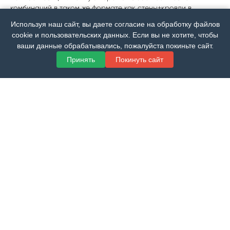
комбинаций в таком же формате как стены+кровли в
телеграмм-канале
Используя наш сайт, вы даете согласие на обработку файлов
2 диаграмы с разыми методиками подсчета:
cookie и пользовательских данных. Если вы не хотите, чтобы
ваши данные обрабатывались, пожалуйста покиньте сайт.
Принять
Покинуть сайт