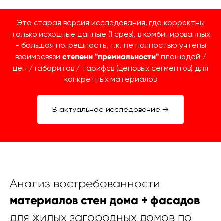
Это старая версия исследования, где
корректны
только исходные данные (1 срез)
, в комбинированных
- большая погрешность, т.к. не полностью учтены
взаимосвязи
степени "премиальности"
площадей /
цен / габаритов / тарифов (ценовых сегментов) для
конкретных материалов
В актуальное исследование →
Анализ востребованности
материалов стен дома + фасадов
для жилых загородных домов по