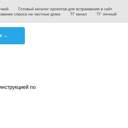
ичкой
Готовый каталог проектов для встраивания в сайт
ование спроса на частные дома
ТГ канал
ТГ личный
е →
инструкцией по