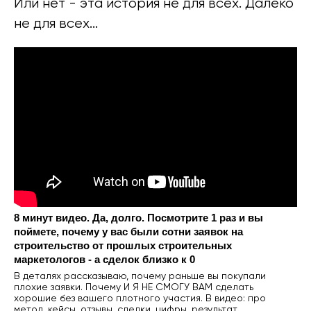
Или нет - эта история не для всех. Далеко
не для всех...
8 минут видео. Да, долго. Посмотрите 1 раз и вы
поймете, почему у вас были сотни заявок на
строительство от прошлых строительных
маркетологов - а сделок близко к 0
В деталях рассказываю, почему раньше вы покупали
плохие заявки. Почему И Я НЕ СМОГУ ВАМ сделать
хорошие без вашего плотного участия. В видео: про
метод, кейсы, отзывы, сделки, цифры, результат.