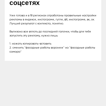
соцсетях
Уже готова и в 18 регионах отработаны правильные настройки
рекламы в яндексе, инстаграме, гугле, фб, инстаграме, вк, ок.
Лучший результат с контекста, понятно.
Вылизано все вплоть до последней галочки, чтобы для тебя
запустить эту рекламу, нужно лишь
1. нажать копировать-вставить
2. сменить "фасадные работы воронеж" на "фасадные работы
самара"