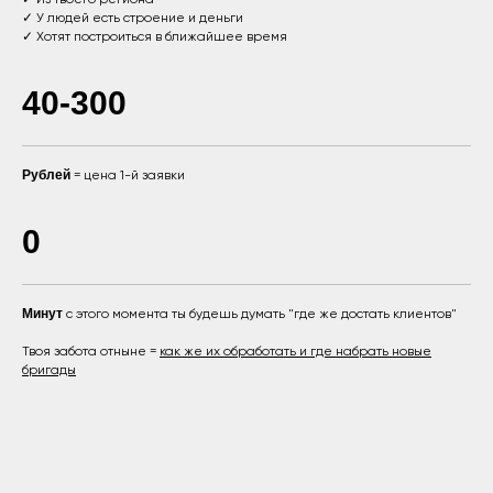
✓ У людей есть строение и деньги
✓ Хотят построиться в ближайшее время
40-300
Рублей
= цена 1-й заявки
0
Минут
с этого момента ты будешь думать "где же достать клиентов"
Твоя забота отныне =
как же их обработать и где набрать новые
бригады