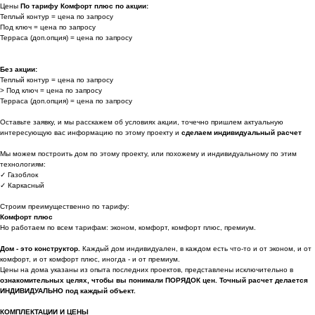
Цены
По тарифу Комфорт плюс по акции:
Теплый контур = цена по запросу
Под ключ = цена по запросу
Терраса (доп.опция) = цена по запросу
Без акции:
Теплый контур = цена по запросу
> Под ключ = цена по запросу
Терраса (доп.опция) = цена по запросу
Оставьте заявку, и мы расскажем об условиях акции, точечно пришлем актуальную
интересующую вас информацию по этому проекту и
сделаем индивидуальный расчет
Мы можем построить дом по этому проекту, или похожему и индивидуальному по этим
технологиям:
✓ Газоблок
✓ Каркасный
Строим преимущественно по тарифу:
Комфорт плюс
Но работаем по всем тарифам: эконом, комфорт, комфорт плюс, премиум.
Дом - это конструктор.
Каждый дом индивидуален, в каждом есть что-то и от эконом, и от
комфорт, и от комфорт плюс, иногда - и от премиум.
Цены на дома указаны из опыта последних проектов, представлены исключительно в
ознакомительных целях, чтобы вы понимали ПОРЯДОК цен. Точный расчет делается
ИНДИВИДУАЛЬНО под каждый объект.
КОМПЛЕКТАЦИИ И ЦЕНЫ