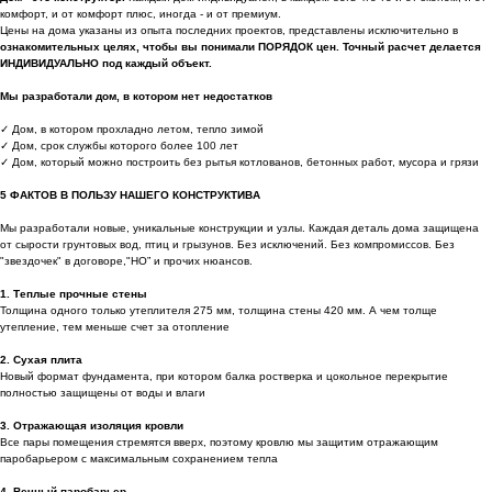
комфорт, и от комфорт плюс, иногда - и от премиум.
Цены на дома указаны из опыта последних проектов, представлены исключительно в
ознакомительных целях, чтобы вы понимали ПОРЯДОК цен. Точный расчет делается
ИНДИВИДУАЛЬНО под каждый объект.
Мы разработали дом, в котором нет недостатков
✓ Дом, в котором прохладно летом, тепло зимой
✓ Дом, срок службы которого более 100 лет
✓ Дом, который можно построить без рытья котлованов, бетонных работ, мусора и грязи
5 ФАКТОВ В ПОЛЬЗУ НАШЕГО КОНСТРУКТИВА
Мы разработали новые, уникальные конструкции и узлы. Каждая деталь дома защищена
от сырости грунтовых вод, птиц и грызунов. Без исключений. Без компромиссов. Без
"звездочек" в договоре,"НО” и прочих нюансов.
1. Теплые прочные стены
Толщина одного только утеплителя 275 мм, толщина стены 420 мм. А чем толще
утепление, тем меньше счет за отопление
2. Сухая плита
Новый формат фундамента, при котором балка ростверка и цокольное перекрытие
полностью защищены от воды и влаги
3. Отражающая изоляция кровли
Все пары помещения стремятся вверх, поэтому кровлю мы защитим отражающим
паробарьером с максимальным сохранением тепла
4. Вечный паробарьер