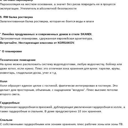
Пароизоляция на жестком основании, а значит без риска повредить ее в процессе
эксплуатации. Утеплитель в абсолютной безопасности
5. RW балка ростверка
Запатентованная балка ростверка, которая не боится воды и влаги
"
Линейка продуманных и современных домов в стиле SKANDI.
Эргономичные планировки, сдержанная европейская архитектура.
Встречайте. Нестареющая классика от KORSAKOV.
"
О планировке
Техническое помещение
На кухне можно расположить систему водоподготовки, любую водоочистку, бойлер или
даже котел, если нужно. Плюс это отличная зона хранения для кухни: тарелки, крупы,
инвентарь, гладильная доска, утюг и т.д.
Холл
Холл образует единое целое с гостиной, фактически интегрирован в гостиную. Это
делает дом просторным, объемным, с ощущением "воздуха". Плюс высокие потолки
второго света.
Гардеробные
Встроенная гардеробная в прихожей, дублирующая увеличенная гардеробная в холле, а
также гардеробные в спальнях. В доме предусмотрено 10 зон хранения.
Спальни
С собственными гардеробными или зонами хранения, плюс рабочие зоны или зоны ТВ.