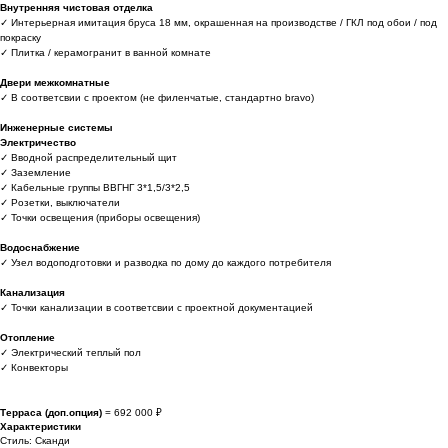
Внутренняя чистовая отделка
✓ Интерьерная имитация бруса 18 мм, окрашенная на производстве / ГКЛ под обои / под
покраску
✓ Плитка / керамогранит в ванной комнате
Двери межкомнатные
✓ В соответсвии с проектом (не филенчатые, стандартно bravo)
Инженерные системы
Электричество
✓ Вводной распределительный щит
✓ Заземление
✓ Кабельные группы ВВГНГ 3*1,5/3*2,5
✓ Розетки, выключатели
✓ Точки освещения (приборы освещения)
Водоснабжение
✓ Узел водоподготовки и разводка по дому до каждого потребителя
Канализация
✓ Точки канализации в соответсвии с проектной документацией
Отопление
✓ Электрический теплый пол
✓ Конвекторы
Терраса (доп.опция)
= 692 000 ₽
Характеристики
Стиль: Сканди