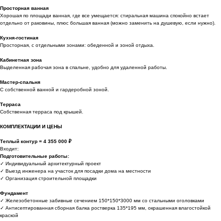
Просторная ванная
Хорошая по площади ванная, где все умещается: стиральная машина спокойно встает
отдельно от раковины, плюс большая ванная (можно заменить на душевую, если нужно).
Кухня-гостиная
Просторная, с отдельными зонами: обеденной и зоной отдыха.
Кабинетная зона
Выделенная рабочая зона в спальне, удобно для удаленной работы.
Мастер-спальня
С собственной ванной и гардеробной зоной.
Терраса
Собственная терраса под крышей.
КОМПЛЕКТАЦИИ И ЦЕНЫ
Теплый контур = 4 355 000 ₽
Входит:
Подготовительные работы:
✓ Индивидуальный архитектурный проект
✓ Выезд инженера на участок для посадки дома на местности
✓ Организация строительной площадки
Фундамент
✓ Железобетонные забивные сечением 150*150*3000 мм со стальными оголовками
✓ Антисептированная сборная балка ростверка 135*195 мм, окрашенная влагостойкой
краской