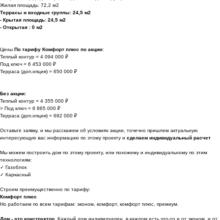
Жилая площадь: 72,2 м2
Террасы и входные группы: 24,5 м2
- Крытая площадь: 24,5 м2
- Открытая : 0 м2
Цены
По тарифу Комфорт плюс по акции:
Теплый контур = 4 094 000 ₽
Под ключ = 6 453 000 ₽
Терраса (доп.опция) = 650 000 ₽
Без акции:
Теплый контур = 4 355 000 ₽
> Под ключ = 6 865 000 ₽
Терраса (доп.опция) = 692 000 ₽
Оставьте заявку, и мы расскажем об условиях акции, точечно пришлем актуальную
интересующую вас информацию по этому проекту и
сделаем индивидуальный расчет
Мы можем построить дом по этому проекту, или похожему и индивидуальному по этим
технологиям:
✓ Газоблок
✓ Каркасный
Строим преимущественно по тарифу:
Комфорт плюс
Но работаем по всем тарифам: эконом, комфорт, комфорт плюс, премиум.
Дом - это конструктор.
Каждый дом индивидуален, в каждом есть что-то и от эконом, и от