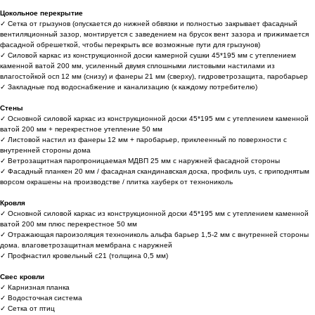
Цокольное перекрытие
✓ Сетка от грызунов (опускается до нижней обвязки и полностью закрывает фасадный
вентиляционный зазор, монтируется с заведением на брусок вент зазора и прижимается
фасадной обрешеткой, чтобы перекрыть все возможные пути для грызунов)
✓ Силовой каркас из конструкционной доски камерной сушки 45*195 мм с утеплением
каменной ватой 200 мм, усиленный двумя сплошными листовыми настилами из
влагостойкой осп 12 мм (снизу) и фанеры 21 мм (сверху), гидроветрозащита, паробарьер
✓ Закладные под водоснабжение и канализацию (к каждому потребителю)
Стены
✓ Основной силовой каркас из конструкционной доски 45*195 мм с утеплением каменной
ватой 200 мм + перекрестное утепление 50 мм
✓ Листовой настил из фанеры 12 мм + паробарьер, приклеенный по поверхности с
внутренней стороны дома
✓ Ветрозащитная паропроницаемая МДВП 25 мм с наружней фасадной стороны
✓ Фасадный планкен 20 мм / фасадная скандинавская доска, профиль uys, с приподнятым
ворсом окрашены на производстве / плитка хауберк от технониколь
Кровля
✓ Основной силовой каркас из конструкционной доски 45*195 мм с утеплением каменной
ватой 200 мм плюс перекрестное 50 мм
✓ Отражающая пароизоляция технониколь альфа барьер 1,5-2 мм с внутренней стороны
дома. влаговетрозащитная мембрана с наружней
✓ Профнастил кровельный с21 (толщина 0,5 мм)
Свес кровли
✓ Карнизная планка
✓ Водосточная система
✓ Сетка от птиц