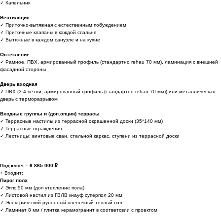
✓ Капельник
Вентиляция
✓ Приточно-вытяжная с естественным побуждением
✓ Приточные клапаны в каждой спальне
✓ Вытяжные в каждом санузле и на кухне
Остекление
✓ Рамное. ПВХ, армированный профиль (стандартно rehau 70 мм), ламинация с внешней
фасадной стороны
Дверь входная
✓ ПВХ (3-4 петли, армированный профиль (стандартно rehau 70 мм)) или металлическая
дверь с терморазрывом
Входные группы и (доп.опция) террасы
✓ Террасные настилы из террасной окрашенной доски (35*140 мм)
✓ Террасные ограждения
✓ Лестницы: винтовые сваи, стальной каркас, ступени из террасной доски
Под ключ = 6 865 000 ₽
+ Входит:
Пирог пола
✓ Эппс 50 мм (доп утепление пола)
✓ Листовой настил из ГВЛВ кнауф суперпол 20 мм
✓ Электрический рулонный пленочный теплый пол
✓ Ламинат 8 мм / плитка керамогранит в соответсвии с проектом